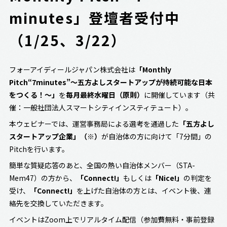
minutes」登壇者受付中
（1/25、3/22）
フォーアイディールジャパン株式会社は
「Monthly
Pitch“7minutes”～五方よしスタートアップが持続可能な日本
をつくる！～」
を
毎月最終水曜日（原則）
に開催しています（共
催：一般社団法人スマートシティインスティテュート）。
本ウェビナーでは、運営事務局による選考を通過した
「五方よし
スタートアップ企業」（※）
が自治体の方に向けて「7分間」の
Pitchを行います。
簡単な質疑応答のあと、全国の熱い自治体メンバー（STA-
Mem47）の方から、
「Connect!」
もしくは
「Nice!」
の判定を
受け、
「Connect!」
を上げた自治体の方とは、イベント後、連
絡先を交換していただきます。
イベントはZoom上でリアルタイム配信（参加費無料・事前登録