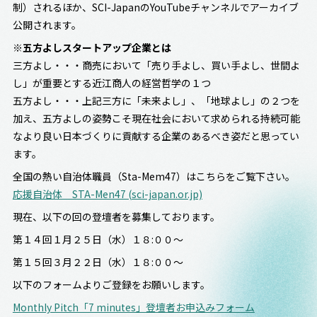
制）されるほか、SCI-JapanのYouTubeチャンネルでアーカイブ
公開されます。
※五方よしスタートアップ企業とは
三方よし・・・商売において「売り手よし、買い手よし、世間よ
し」が重要とする近江商人の経営哲学の１つ
五方よし・・・上記三方に「未来よし」、「地球よし」の２つを
加え、五方よしの姿勢こそ現在社会において求められる持続可能
なより良い日本づくりに貢献する企業のあるべき姿だと思ってい
ます。
全国の熱い自治体職員（Sta-Mem47）はこちらをご覧下さい。
応援自治体 STA-Men47 (sci-japan.or.jp)
現在、以下の回の登壇者を募集しております。
第１４回１月２５日（水）１８:００～
第１５回３月２２日（水）１８:００～
以下のフォームよりご登録をお願いします。
Monthly Pitch「7 minutes」登壇者お申込みフォーム