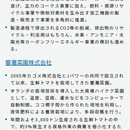
遂げ、主力のコークス事業に加え、燃料・資源リサ
イクル事業や微粉対素材を生み出す加工機器の製
造・販売まで事業を多角的に推進。
製造過程で排出されるCO2等の削減、排出物のリサ
イクル・利活用はもちろん、水素・アンモニア・太
陽光等カーボンフリーエネルギー事業の検討も進め
る。
響灘菜園株式会社
2005年カゴメ株式会社とJパワーの共同で設立され
て以来、生鮮トマトを栽培してきた響灘菜園。
オランダの栽培技術を導入した大規模ハイテク菜園
として、温度、湿度、灌水などをコンピューターで
自動制御。ココ椰子殻から作られた培地を利用し、
液体肥料による養液栽培により、多段収穫を行う。
年間およそ3,000トン生産される生鮮トマトの中
で、約3%発生する規格外果の廃棄を極小化するた