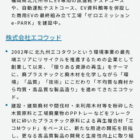
福岡県北九州市にEV専用の試運転テストコース
や、自動運転テストコース、EV資料館等を併設し
た商用EVの最終組み立て工場「ゼロエミッション
e-PARK」を建設中。
株式会社エコウッド
2002年に北九州エコタウンという環境事業の最先
端エリアにリサイクルを推進するための企業として
創業して以来、「限りある資源の再生」をテーマ
に、廃プラスチックと廃木材を化学しながら「環
境」「品質」「技術」にこだわり「不均質な廃材か
ら均質・高品質な製品造り」を進めてきたエコウッ
ド。
建設・建築廃材や間伐材・未利用木材等を粉砕した
木質原料と工場廃棄物のPPトレーなどをフレーク
状に砕いたプラスチック原料による再生複合材「エ
コMウッド」をベースに、新たな用途の開拓を目指
し、更なる高品質製品の開発と生産性向上に取り組