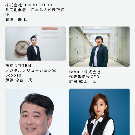
株式会社SUN METALON
共同創業者 日本法人代表取締
役
瀧澤 慶 氏
株式会社TBM
デジタルソリューション室
fabula株式会社
ScopeX
代表取締役CEO
伊藤 淳吉 氏
町田 紘太 氏