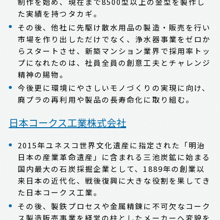
制作を始め、現在まで8500型以上の金型を製作し
た実績を持つタカギ。
その後、他社に先駆け散水用品の製造・販売を行い
市場を作り出しただけでなく、浄水器事業をゼロか
らスタートさせ、新築マンション業界で採用率トッ
プになれたのは、社員全員の創意工夫とチャレンジ
精神の賜物。
今後更に環境にやさしいモノづくりの実現に向け、
廃プラの再利用や製品の長寿命化に取り組む。
日本コークス工業株式会社
2015年ユネスコ世界文化遺産に指定された「明治
日本の産業革命遺産」に含まれる三池炭鉱に始まる
国内最大の石炭採掘企業として、1889年の創業以
来日本の近代化、戦後復興に大きな役割を果してき
た日本コークス工業。
その後、製鉄プロセスや金属精錬に不可欠なコーク
ス製造販売事業を経営の柱としたメーカーへ変貌を