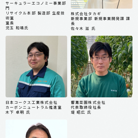
サーキュラーエコノミー事業部
門
リサイクル本部 製造部 生産技
株式会社タカギ
術室
新規事業部 新規事業開発課 課
室長
長
児玉 和靖氏
佐々木 滋 氏
日本コークス工業株式会社
響灘菜園株式会社
カーボンニュートラル推進室
代表取締役社長
木下 卓明 氏
堤 昭広 氏